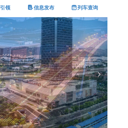
建引领
넖
信息发布
녀
列车查询
넲