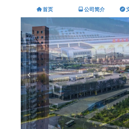
낀
首页
뀣
公司简介
뀶
넳