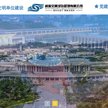
끄
党
文明单位建设
1
2