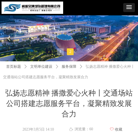
넳
넲
1
2
首页标题
ꄲ
文明单位建设
ꄲ
服务保障
ꄲ
弘扬志愿精神 播撒爱心火种丨
交通场站公司搭建志愿服务平台，凝聚精致发展合力
弘扬志愿精神 播撒爱心火种丨交通场站
公司搭建志愿服务平台，凝聚精致发展
合力
浏览量：
60
2023年3月5日
14:10
ꄀ
收藏
ꄘ