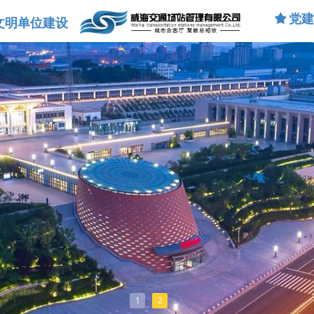
끄
党
文明单位建设
1
2