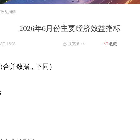
济效益指标
2026年6月份主要经济效益指标
浏览量：
0
月8日
16:08
ꄀ
收藏
ꄘ
（合并数据，下同）
；