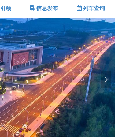
建引领
넖
信息发布
녀
列车查询
넲