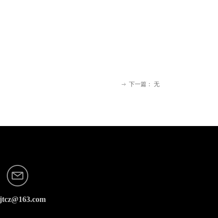
下一篇：
无
ꁹ
jtcz@163.com