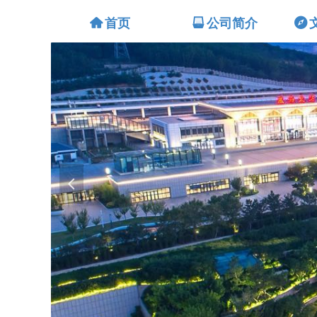
낀
首页
뀣
公司简介
뀶
넳