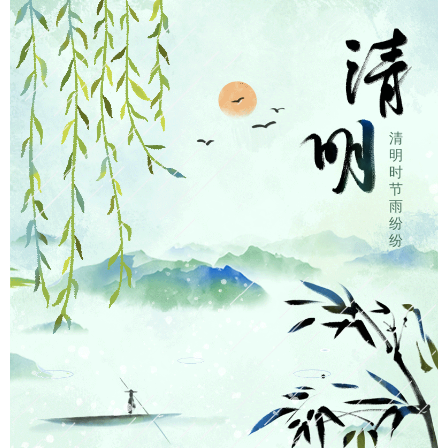
清
明
时
春日晴好
节
雨
纷
女神之约
纷
妇女节踏青活动