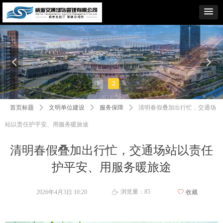
넳
넲
1
2
首页标题
ꄲ
文明单位建设
ꄲ
服务保障
ꄲ
清明春假叠加出行忙，交通场
站以责任护平安、用服务暖旅途
清明春假叠加出行忙，交通场站以责任
护平安、用服务暖旅途
浏览量：
85
2026年4月3日
10:20
ꄀ
收藏
ꄘ