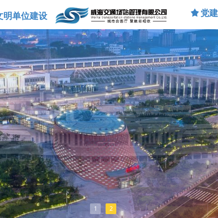
끄
党
文明单位建设
1
2