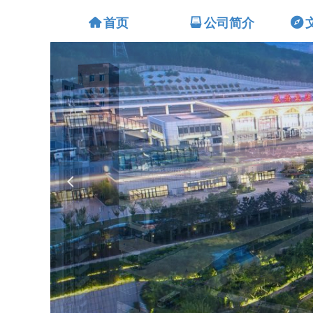
낀
首页
뀣
公司简介
뀶
넳