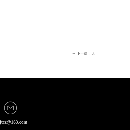
下一篇：
无
ꁹ
jtcz@163.com