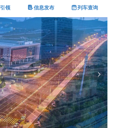
建引领
넖
信息发布
녀
列车查询
넲