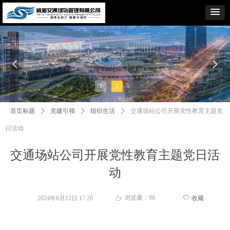
넳
넲
1
2
首页标题
ꄲ
党建引领
ꄲ
组织生活
ꄲ
交通场站公司开展党性教育主题党
日活动
交通场站公司开展党性教育主题党日活
动
浏览量：
98
2024年6月12日
17:26
ꄀ
收藏
ꄘ