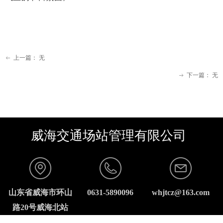
上一篇：
无
ꂃ
下一篇：
无
ꁹ
威海交通场站管理有限公司
山东省威海市环山
0631-5890096
whjtcz@163.com
路20号威海北站