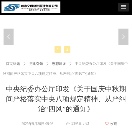
넳
넲
1
2
首页标题
ꄲ
党建引领
ꄲ
思想建设
ꄲ
中央纪委办公厅印发《关于国庆中
秋期间严格落实中央八项规定精神、从严纠治“四风”的通知》
中央纪委办公厅印发《关于国庆中秋期
间严格落实中央八项规定精神、从严纠
治“四风”的通知》
浏览量：
83
2025年9月30日
09:03
ꄀ
收藏
ꄘ