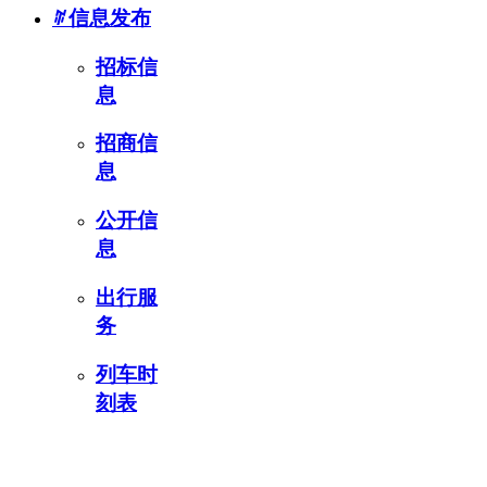
ꄶ
信息发布
招标信
息
招商信
息
公开信
息
出行服
务
列车时
刻表