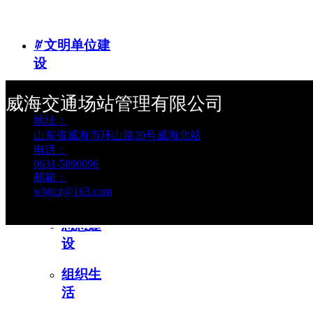
ꄶ
文明单位建
设
服务保
威海交通场站管理有限公司
障
地址：
山东省威海市环山路20号威海北站
重大活
电话：
动
0631-5890096
邮箱：
whjtcz@163.com
ꄶ
党建引领
思想建
设
组织生
活