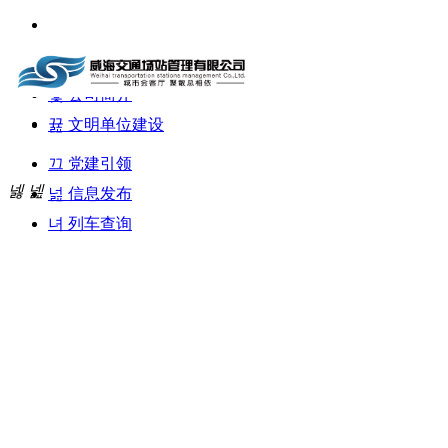
낀
首页
뀣
公司简介
뀶
文明单位建设
끄
党建引领
넳
넲
넖
信息发布
녀
列车查询